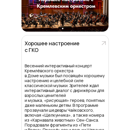
Хорошее настроение
с ГКО
Весенний интерактивный концерт
Кремлёвского оркестра
в Доме музыки был посвящён хорошему
настроению и целебной силе
классической музыки. Зрителей ждал
интерактивный диалог с дирижёром для
взрослых ценителей
и музыка, «рисующая» героев, понятных
даже маленьким детям. В программе
прозвучали шедевры Чайковского,
включая «Щелкунчика», а также номера
из «Карнавала животных» Сен-Санса.
Порадовали фрагменты из «Пети
и Волка» Прокофьева и польки Штрауса.