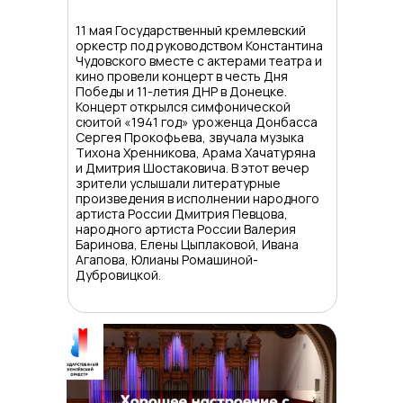
11 мая Государственный кремлевский
оркестр под руководством Константина
Чудовского вместе с актерами театра и
кино провели концерт в честь Дня
Победы и 11-летия ДНР в Донецке.
Концерт открылся симфонической
сюитой «1941 год» уроженца Донбасса
Сергея Прокофьева, звучала музыка
Тихона Хренникова, Арама Хачатуряна
и Дмитрия Шостаковича. В этот вечер
зрители услышали литературные
произведения в исполнении народного
артиста России Дмитрия Певцова,
народного артиста России Валерия
Баринова, Елены Цыплаковой, Ивана
Агапова, Юлианы Ромашиной-
Дубровицкой.