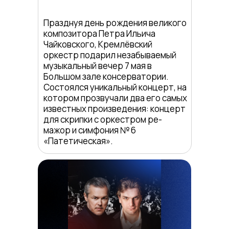
Празднуя день рождения великого
композитора Петра Ильича
Чайковского, Кремлёвский
оркестр подарил незабываемый
музыкальный вечер 7 мая в
Большом зале консерватории.
Состоялся уникальный концерт, на
котором прозвучали два его самых
известных произведения: концерт
для скрипки с оркестром ре-
мажор и симфония № 6
«Патетическая».